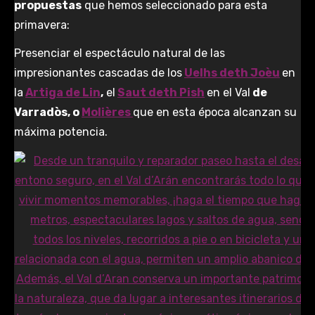
propuestas
que hemos seleccionado para esta
primavera:
Presenciar el espectáculo natural de las
impresionantes cascadas de los
Uelhs deth Joèu
en
la
Artiga de Lin
,
el
Saut deth Pish
en el Val
de
Varradòs, o
Molières
que en esta época alcanzan su
máxima potencia.