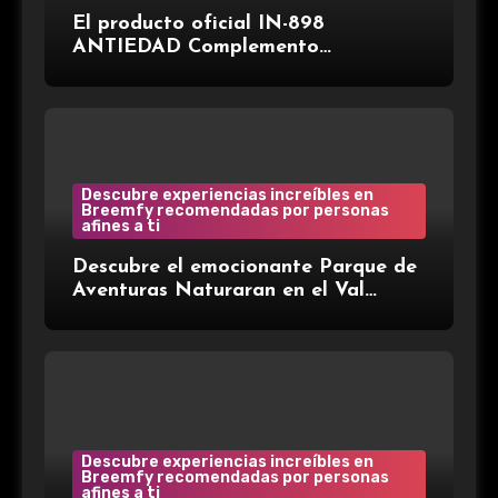
El producto oficial IN-898
ANTIEDAD Complemento
alimenticio de la marca española
Gema Herrerías, disponible en Gran
Farmacia Andorra.
Descubre experiencias increíbles en
Breemfy recomendadas por personas
afines a ti
Descubre el emocionante Parque de
Aventuras Naturaran en el Val
d’Aran: ¡Aventura entre árboles!
Descubre experiencias increíbles en
Breemfy recomendadas por personas
afines a ti