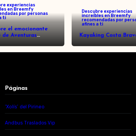
re experiencias
bles en Breemfy
Descubre experiencias
ndadas por personas
increíbles en Breemfy
a ti
recomendadas por pers
afines a ti
re el emocionante
 de Aventuras
Kayaking Costa Brav
ran en el Val d’Aran:
ura entre árboles!
Páginas
‘Xolís’ del Pirineo
Andbus Traslados Vip