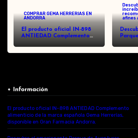
Descub
increí
COMPRAR GEMA HERRERIAS EN
recome
ANDORRA
afines 
El producto oficial IN-898
Descub
ANTIEDAD Complemento
Parque
alimenticio de la marca
Natura
española Gema Herrerías,
¡Avent
disponible en Gran Farmacia
Andorra.
+ Información
El producto oficial IN-898 ANTIEDAD Complemento
alimenticio de la marca española Gema Herrerías,
disponible en Gran Farmacia Andorra.