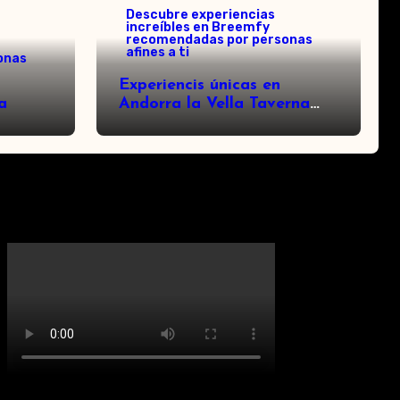
Descubre experiencias
increíbles en Breemfy
recomendadas por personas
afines a ti
onas
Experiencis únicas en
a
Andorra la Vella Taverna
Cal Roka