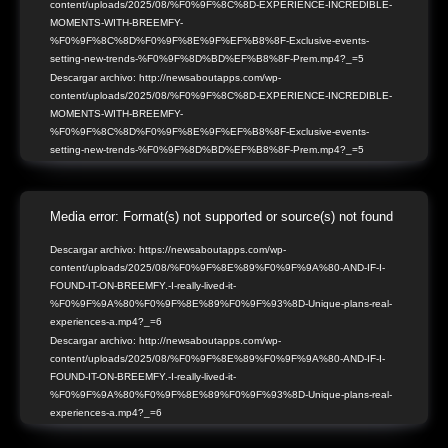
content/uploads/2025/08/%F0%9F%8C%8D-EXPERIENCE-INCREDIBLE-
vídeo
MOMENTS-WITH-BREEMFY-
%F0%9F%8C%8D%F0%9F%8E%9F%EF%B8%8F-Exclusive-events-
setting-new-trends-%F0%9F%8D%BD%EF%B8%8F-Prem.mp4?_=5
Descargar archivo: http://newsaboutapps.com/wp-
content/uploads/2025/08/%F0%9F%8C%8D-EXPERIENCE-INCREDIBLE-
MOMENTS-WITH-BREEMFY-
%F0%9F%8C%8D%F0%9F%8E%9F%EF%B8%8F-Exclusive-events-
setting-new-trends-%F0%9F%8D%BD%EF%B8%8F-Prem.mp4?_=5
Reproductor
Media error: Format(s) not supported or source(s) not found
de
Descargar archivo: https://newsaboutapps.com/wp-
content/uploads/2025/08/%F0%9F%8E%89%F0%9F%9A%80-AND-IF-I-
vídeo
FOUND-IT-ON-BREEMFY.-I-really-lived-it-
%F0%9F%9A%80%F0%9F%8E%89%F0%9F%93%8D-Unique-plans-real-
experiences-a.mp4?_=6
Descargar archivo: http://newsaboutapps.com/wp-
content/uploads/2025/08/%F0%9F%8E%89%F0%9F%9A%80-AND-IF-I-
FOUND-IT-ON-BREEMFY.-I-really-lived-it-
%F0%9F%9A%80%F0%9F%8E%89%F0%9F%93%8D-Unique-plans-real-
experiences-a.mp4?_=6