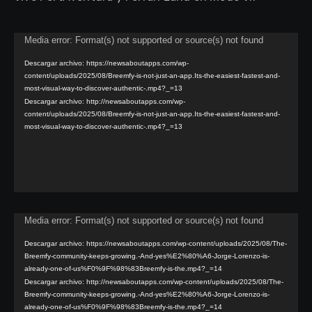
Reproductor
Media error: Format(s) not supported or source(s) not found
de
Descargar archivo: https://newsaboutapps.com/wp-
content/uploads/2025/08/Breemfy-is-not-just-an-app.Its-the-easiest-fastest-and-
vídeo
most-visual-way-to-discover-authentic-.mp4?_=13
Descargar archivo: http://newsaboutapps.com/wp-
content/uploads/2025/08/Breemfy-is-not-just-an-app.Its-the-easiest-fastest-and-
most-visual-way-to-discover-authentic-.mp4?_=13
Reproductor
Media error: Format(s) not supported or source(s) not found
de
Descargar archivo: https://newsaboutapps.com/wp-content/uploads/2025/08/The-
Breemfy-community-keeps-growing.-And-yes%E2%80%A6-Jorge-Lorenzo-is-
vídeo
already-one-of-us%F0%9F%98%83Breemfy-is-the.mp4?_=14
Descargar archivo: http://newsaboutapps.com/wp-content/uploads/2025/08/The-
Breemfy-community-keeps-growing.-And-yes%E2%80%A6-Jorge-Lorenzo-is-
already-one-of-us%F0%9F%98%83Breemfy-is-the.mp4?_=14