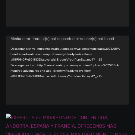
Reproductor
Media error: Format(s) not supported or source(s) not found
de
Descargar archivo: https://newsaboutapps.com/wp-content/uploads/2025/08/A-
hundred-adventures-one-app.-Breemfy.Ready-to-live-them-
vídeo
all%F0%9F%99%83DiscoverWithBreemfyYourPlanStar.mp4?_=15
Descargar archivo: http://newsaboutapps.com/wp-content/uploads/2025/08/A-
hundred-adventures-one-app.-Breemfy.Ready-to-live-them-
all%F0%9F%99%83DiscoverWithBreemfyYourPlanStar.mp4?_=15