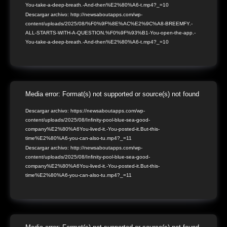
You-take-a-deep-breath.-And-then%E2%80%A6-t.mp4?_=10
Descargar archivo: http://newsaboutapps.com/wp-
content/uploads/2025/08/%F0%9F%8E%AC%E2%9C%A8-BREEMFY.-
ALL-STARTS-WITH-A-QUESTION.%F0%9F%93%B1-You-open-the-app.-
You-take-a-deep-breath.-And-then%E2%80%A6-t.mp4?_=10
Reproductor
Media error: Format(s) not supported or source(s) not found
de
Descargar archivo: https://newsaboutapps.com/wp-
content/uploads/2025/08/Infinity-pool-blue-sea-good-
vídeo
company%E2%80%A6You-lived-it.-You-posted-it.But-this-
time%E2%80%A6-you-can-also-tu.mp4?_=11
Descargar archivo: http://newsaboutapps.com/wp-
content/uploads/2025/08/Infinity-pool-blue-sea-good-
company%E2%80%A6You-lived-it.-You-posted-it.But-this-
time%E2%80%A6-you-can-also-tu.mp4?_=11