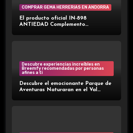
COMPRAR GEMA HERRERIAS EN ANDORRA
El producto oficial IN-898
ANTIEDAD Complemento
alimenticio de la marca española
Gema Herrerías, disponible en Gran
Farmacia Andorra.
Descubre experiencias increíbles en
Breemfy recomendadas por personas
afines a ti
Descubre el emocionante Parque de
Aventuras Naturaran en el Val
d’Aran: ¡Aventura entre árboles!