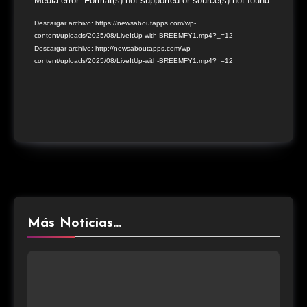
Reproductor
Media error: Format(s) not supported or source(s) not found
de
Descargar archivo: https://newsaboutapps.com/wp-
content/uploads/2025/08/LiveItUp-with-BREEMFY1.mp4?_=12
vídeo
Descargar archivo: http://newsaboutapps.com/wp-
content/uploads/2025/08/LiveItUp-with-BREEMFY1.mp4?_=12
Más Noticias...