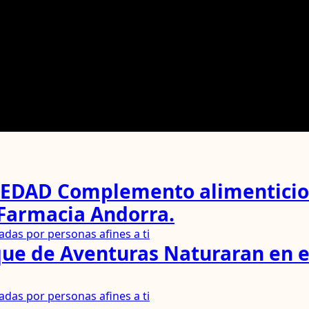
NTIEDAD Complemento alimentici
 Farmacia Andorra.
das por personas afines a ti
e de Aventuras Naturaran en el 
das por personas afines a ti