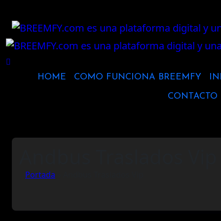
Ir
al
contenido
HOME
COMO FUNCIONA BREEMFY
IN
CONTACTO
Andbus Traslados Vip
Portada
»
Andbus Traslados Vip