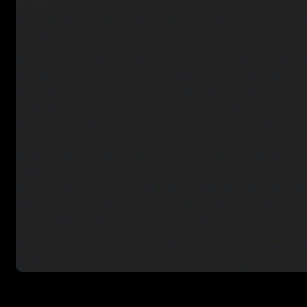
Andbus
es la forma más ágil, moderna y adaptada a las n
un servicio de primera clase, siempre a tu disposición, c
en todo momento.
Ponemos a tu disposición nuestro servicio de traslado V
de alta gama. Contamos con vehículos Mercedes-Benz c
hasta 3 clientes y con carrocería tipo Berlina familiar.
confortables, además de aire acondicionado regulable 
de nuestros clientes agua, wifi gratuito y capacidad de 
Andbus dispone de varias bases operativas en el Princip
toda Europa y atención personalizada, activa e ininter
trayectoria y experiencia de más de 50 años nos avalan,
clientes, una gestión logística y tecnológica de última
apostando por la innovación permanente y el respeto p
Nuestra experiencia en la colaboración de la organizaci
de Andorra, hace que el resultado final de la operación 