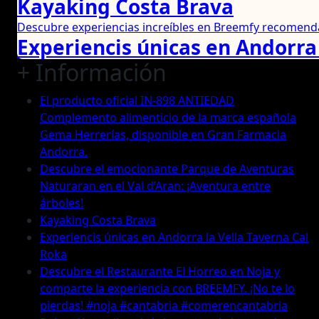
Kayaking Costa Brava
Descubre experiencias increíbles en Breemfy recomenda
Experiencis únicas en Andorra 
+ Información
El producto oficial IN-898 ANTIEDAD
Complemento alimenticio de la marca española
Gema Herrerías, disponible en Gran Farmacia
Andorra.
Descubre el emocionante Parque de Aventuras
Naturaran en el Val d’Aran: ¡Aventura entre
árboles!
Kayaking Costa Brava
Experiencis únicas en Andorra la Vella Taverna Cal
Roka
Descubre el Restaurante El Horreo en Noja y
comparte la experiencia con BREEMFY. ¡No te lo
pierdas! #noja #cantabria #comerencantabria