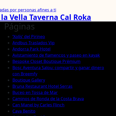
das por personas afines a ti
la Vella Taverna Cal Roka
Páginas
‘Xolís’ del Pirineo
Andbus Traslados Vip
Andorra Park Hotel
Avistamiento de flamencos y paseo en kayak
Bespoke Closet Boutique Prémium
Bosc Aventura Salou: compartir y ganar dinero
con Breemfy
Boutique Gallery
Bruna Restaurant Hotel Serras
Buceo en Tossa de Mar
Caminos de Ronda de la Costa Brava
Can Manel by Carles Flinch
Cava Benito