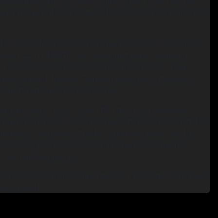
ecesidades de los viajeros que llegan y salen del país;
apaz de garantizar cualquier tipo de servicio y disponible
IP con chófer exclusivo para particulares y en vehículos
lase E 220 D 4MATIC con capacidad para transportar
 Los coches cuentan con unos acabados lujosos y muy
desde la parte trasera. También ponemos a disposición
carga de equipaje para 3 maletas.
ado de Andorra y en la Seu d’Urgell, con conexiones a
rumpida para cubrir cualquier necesidad de movilidad. Una
 tenemos soluciones directas y globales para nuestros
 generación, profesionales bien formados y seguimos
or el medioambiente.
ón de eventos de todo tipo, dentro y fuera del Principado
sea un éxito.