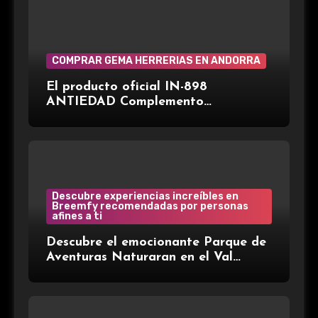
COMPRAR GEMA HERRERIAS EN ANDORRA
El producto oficial IN-898
ANTIEDAD Complemento
alimenticio de la marca española
Gema Herrerías, disponible en Gran
Farmacia Andorra.
Descubre experiencias increíbles en
Breemfy recomendadas por personas
afines a ti
Descubre el emocionante Parque de
Aventuras Naturaran en el Val
d’Aran: ¡Aventura entre árboles!